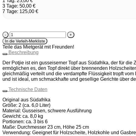
1 Tag: 25,00 €
3 Tage: 50,00 €
7 Tage: 125,00 €
Potjie
(Hexenkessel)
In die Verleih-Merkliste
Gr-
Teile das Mietgerät mit Freunden!
2
Beschreibung
(ca.
6,0
Der Potjie ist ein gusseiserner Topf aus Südafrika, der für d
Liter)
ermöglichen es, den Topf direkt über brennenden Holzscheite
Menge
gleichmäßig verteilt und die verdampfte Flüssigkeit tropft vom 
und ist ideal, um schmackhafte und gesellige Gerichte über de
Technische Daten
Original aus Südafrika
Größe: 2 (ca. 6,0 Liter)
Material: Gusseisen, schwere Ausführung
Gewicht: ca. 8,0 kg
Portionen: ca. 3 bis 6
Maße: Durchmesser 23 cm, Höhe 25 cm
Verwendung: Geeignet für Holzscheite, Holzkohle und Gasbr