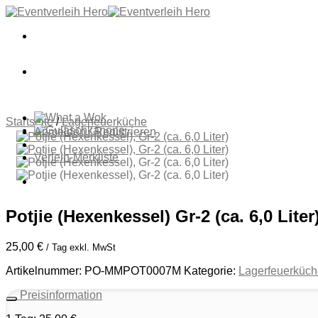
Zum
Inhalt
springen
Startseite
/
Lagerfeuerküche
Anmelden / Registrieren
Verleih-Merkliste
Potjie (Hexenkessel) Gr-2 (ca. 6,0 Liter
25,00
€
/ Tag exkl. MwSt
Artikelnummer:
PO-MMPOT0007M
Kategorie:
Lagerfeuerküch
Preisinformation