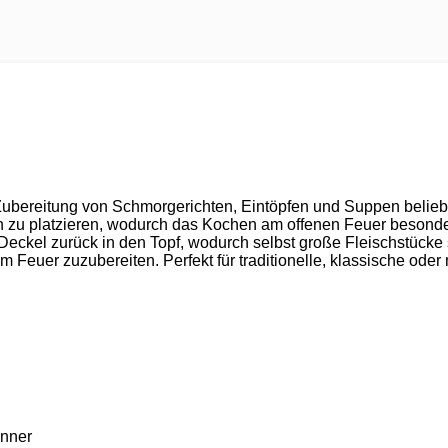
ie Zubereitung von Schmorgerichten, Eintöpfen und Suppen belieb
n zu platzieren, wodurch das Kochen am offenen Feuer besonder
Deckel zurück in den Topf, wodurch selbst große Fleischstücke saf
m Feuer zuzubereiten. Perfekt für traditionelle, klassische ode
enner