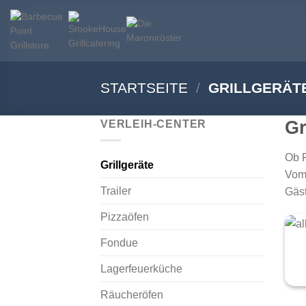
Zum
Inhalt
springen
STARTSEITE
/
GRILLGERÄT
Gr
VERLEIH-CENTER
Ob F
Grillgeräte
Vom 
Trailer
Gäst
Pizzaöfen
+
Fondue
Lagerfeuerküche
Räucheröfen