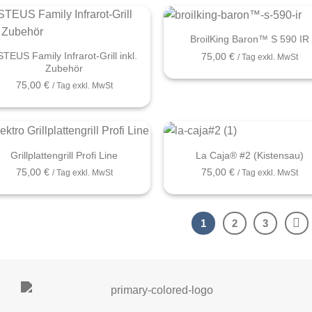
+
BroilKing Baron™ S 590 IR
TEUS Family Infrarot-Grill inkl.
75,00
€
/ Tag exkl. MwSt
Zubehör
75,00
€
/ Tag exkl. MwSt
+
Grillplattengrill Profi Line
La Caja® #2 (Kistensau)
75,00
€
75,00
€
/ Tag exkl. MwSt
/ Tag exkl. MwSt
1
2
3