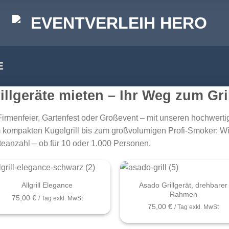
E
illgeräte mieten – Ihr Weg zum Gri
irmenfeier, Gartenfest oder Großevent – mit unseren hochwertige
kompakten Kugelgrill bis zum großvolumigen Profi-Smoker: W
eanzahl – ob für 10 oder 1.000 Personen.
+
Asado Grillgerät, drehbarer
Allgrill Elegance
Rahmen
75,00
€
/ Tag exkl. MwSt
75,00
€
/ Tag exkl. MwSt