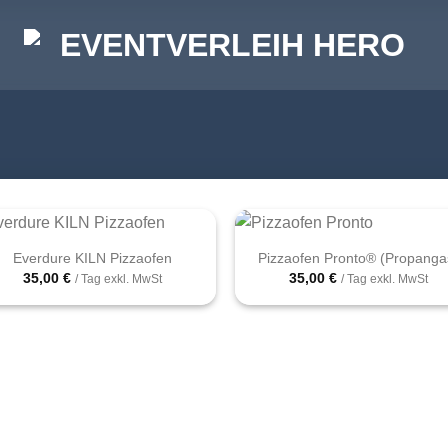
+
Everdure KILN Pizzaofen
Pizzaofen Pronto® (Propanga
35,00
€
35,00
€
/ Tag exkl. MwSt
/ Tag exkl. MwSt