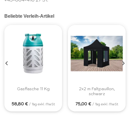
Beliebte Verleih-Artikel
2×2 m Faltpavillon,
Gasflasche 11 Kg
schwarz
58,80
€
75,00
€
/ Tag exkl. MwSt
/ Tag exkl. MwSt