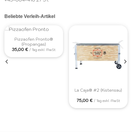
Beliebte Verleih-Artikel
Pizzaofen Pronto®
(Propangas)
35,00
€
/ Tag exkl. MwSt
La Caja® #2 (Kistensau)
75,00
€
/ Tag exkl. MwSt