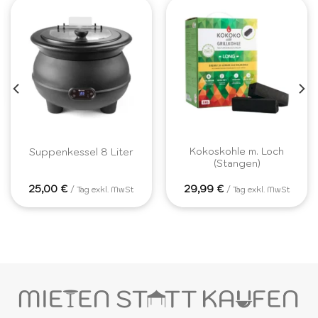
Kokoskohle m. Loch
Suppenkessel 8 Liter
(Stangen)
25,00
€
29,99
€
/ Tag exkl. MwSt
/ Tag exkl. MwSt