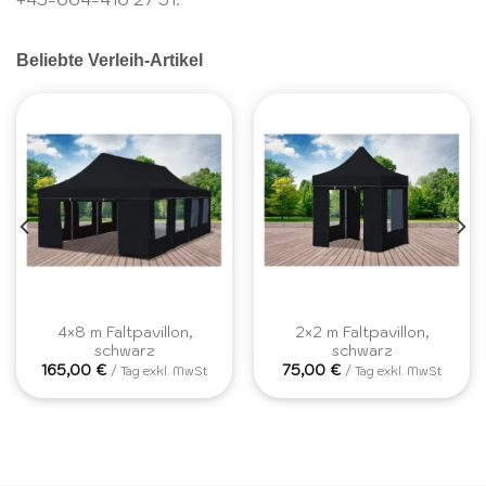
Beliebte Verleih-Artikel
4×8 m Faltpavillon,
2×2 m Faltpavillon,
schwarz
schwarz
165,00
€
75,00
€
/ Tag exkl. MwSt
/ Tag exkl. MwSt