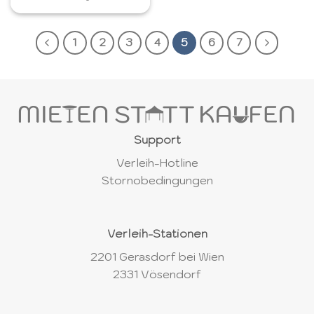
1
2
3
4
5
6
7
Support
Verleih-Hotline
Stornobedingungen
Verleih-Stationen
2201 Gerasdorf bei Wien
2331 Vösendorf