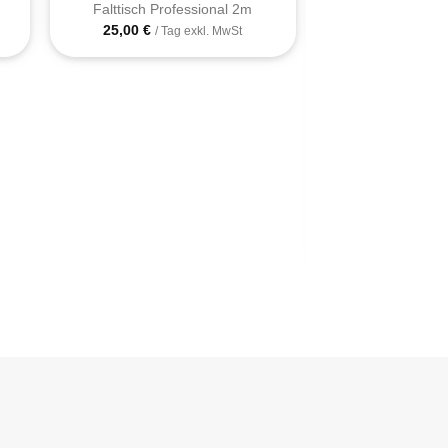
Falttisch Professional 2m
25,00
€
/ Tag exkl. MwSt
+
Slimfold© 
75,00
€
/ Ta