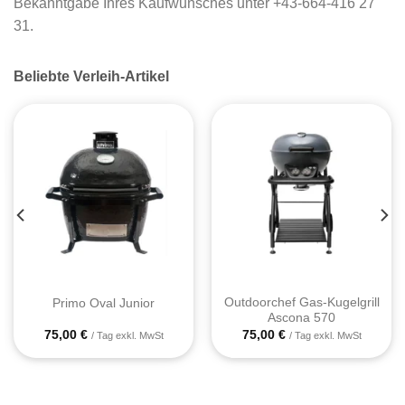
Bekanntgabe Ihres Kaufwunsches unter
+43-664-416 27
31
.
Beliebte Verleih-Artikel
Outdoorchef Gas-Kugelgrill
Primo Oval Junior
Ascona 570
75,00
€
75,00
€
/ Tag exkl. MwSt
/ Tag exkl. MwSt