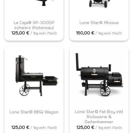
La Caja® SP-300DP
Lone Star© Aloisius
schwarz (Kistensau)
125,00
€
150,00
€
/ Tag exkl. MwSt
/ Tag exkl. MwSt
Lone Star© Fat Boy inkl
Lone Star© BBQ Wagon
Rotisserie &
Seitenkammer
125,00
€
125,00
€
/ Tag exkl. MwSt
/ Tag exkl. MwSt