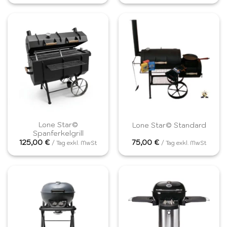
Lone Star©
Lone Star© Standard
Spanferkelgrill
125,00
€
75,00
€
/ Tag exkl. MwSt
/ Tag exkl. MwSt